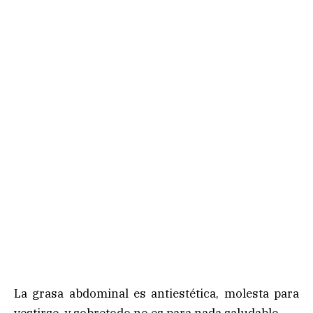
La grasa abdominal es antiestética, molesta para
vestirse, y sobretodo no es para nada saludable.