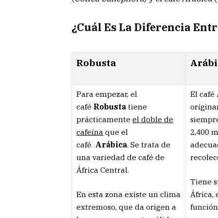
¿Cuál Es La Diferencia Ent
Robusta
Arábi
Para empezar, el
El café
café
Robusta
tiene
origina
prácticamente
el doble de
siempre
cafeína
que el
2,400 m
café
Arábica
. Se trata de
adecuad
una variedad de café de
recolec
África Central.
Tiene s
En esta zona existe un clima
África,
extremoso, que da origen a
función 