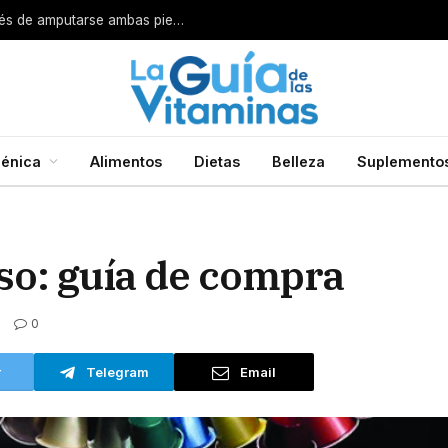
Por esta razón encarcelan a un cirujano después de amputarse ambas piernas
énica
Alimentos
Dietas
Belleza
Suplemento
so: guía de compra
0
r
Telegram
Email