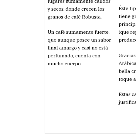
lugares sumamente cálidos
Éste ti
y secos, donde crecen los
tiene g
granos de café Robusta.
princip
Un café sumamente fuerte,
(que r
que aunque posee un sabor
producc
final amargo y casi no está
Gracias
perfumado, cuenta con
Arábica
mucho cuerpo.
bella c
toque a
Estas c
justifi