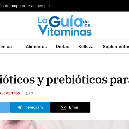
Por esta razón encarcelan a un cirujano después de amputarse ambas piernas
énica
Alimentos
Dietas
Belleza
Suplemento
óticos y prebióticos par
0
PLEMENTOS
r
Telegram
Email