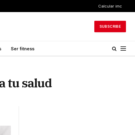
Calcular imc
SUBSCRIBE
s
Ser fitness
a tu salud