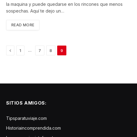
la maquina y puede quedarse en los rincones que menos
sospechas. Aquí te dejo un…
READ MORE
Previous
…
1
7
8
9
SITIOS AMIGOS:
Tipsparatuviaje.com
Historiaincomprendida.com