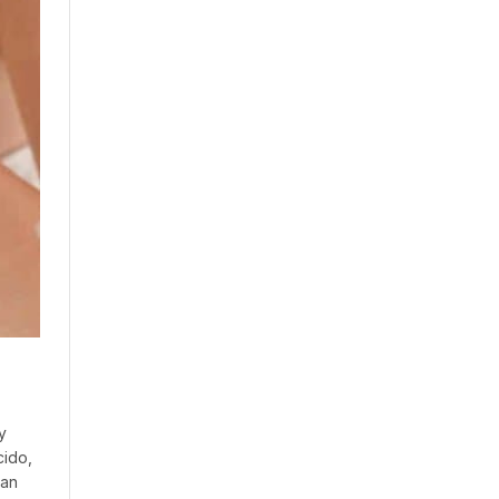
y
cido,
tan