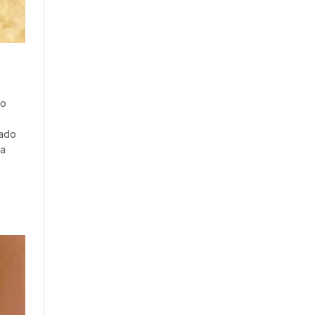
do
dado
ta