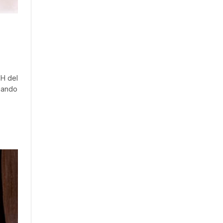
pH del
ejando