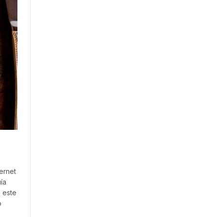
ernet
ía
n este
o