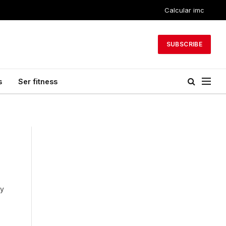
Calcular imc
SUBSCRIBE
s
Ser fitness
 y