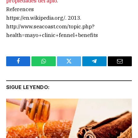
propiedades del apio
.
References
https://en.wikipedia.org/. 2013.
http://www.seacoast.com/topic.php?
health=mayo+clinic+fennel+benefits
Facebook
WhatsApp
Twitter
Telegram
Email
SIGUE LEYENDO: