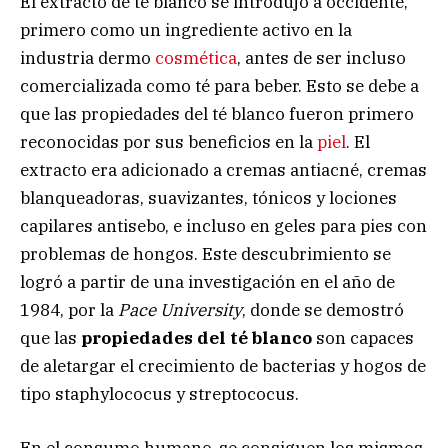
El extracto de té blanco se introdujo a occidente,
primero como un ingrediente activo en la
industria dermo
cosmética
, antes de ser incluso
comercializada como té para beber. Esto se debe a
que las propiedades del té blanco fueron primero
reconocidas por sus beneficios en la
piel
. El
extracto era adicionado a cremas antiacné, cremas
blanqueadoras, suavizantes, tónicos y lociones
capilares antisebo, e incluso en geles para pies con
problemas de hongos. Este descubrimiento se
logró a partir de una investigación en el año de
1984, por la
Pace University
, donde se demostró
que las
propiedades del té blanco
son capaces
de aletargar el crecimiento de bacterias y hogos de
tipo staphylococus y streptococus.
En el consumo humano, se consiguen los mismos