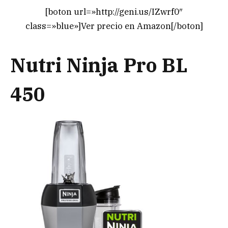
[boton url=»http://geni.us/IZwrf0″
class=»blue»]Ver precio en Amazon[/boton]
Nutri Ninja Pro BL
450