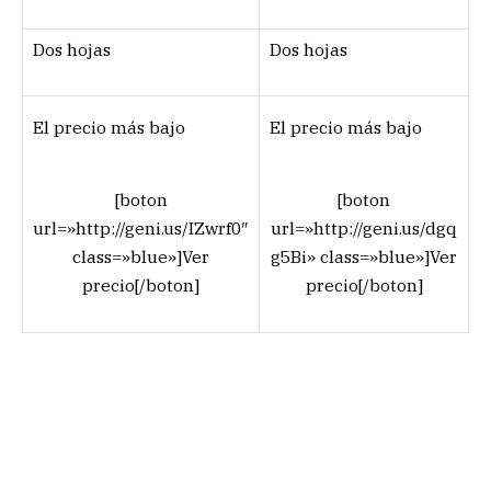
Dos hojas
Dos hojas
El precio más bajo
El precio más bajo
[boton
[boton
url=»http://geni.us/IZwrf0″
url=»http://geni.us/dgq
class=»blue»]Ver
g5Bi» class=»blue»]Ver
precio[/boton]
precio[/boton]