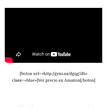
[boton url=»http://geni.us/dgqg5Bi»
class=»blue»]Ver precio en Amazon[/boton]