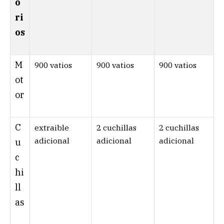
o
ri
os
M
900 vatios
900 vatios
900 vatios
ot
or
C
extraible
2 cuchillas
2 cuchillas
adicional
adicional
adicional
u
c
hi
ll
as