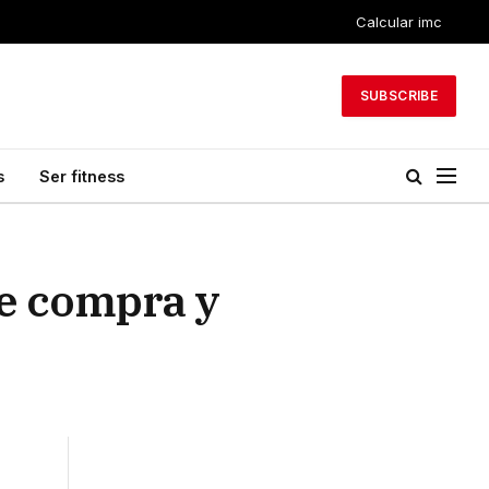
Calcular imc
SUBSCRIBE
s
Ser fitness
de compra y