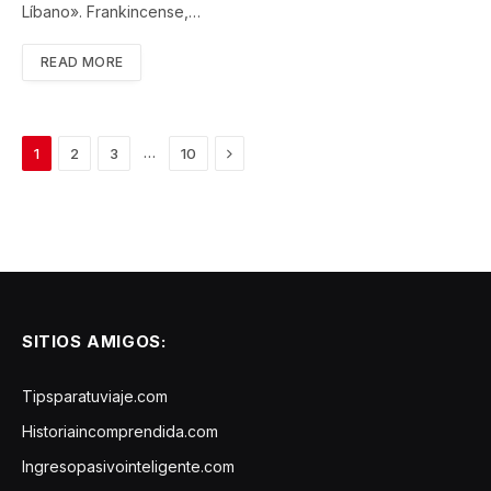
Líbano». Frankincense,…
READ MORE
Next
…
1
2
3
10
SITIOS AMIGOS:
Tipsparatuviaje.com
Historiaincomprendida.com
Ingresopasivointeligente.com