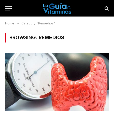
Home
»
Category: "Remedios"
BROWSING:
REMEDIOS