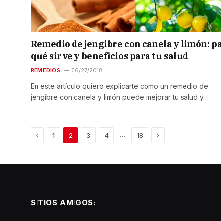
Remedio de jengibre con canela y limón: p
qué sirve y beneficios para tu salud
REMEDIOS
06/27/2018
En este artículo quiero explicarte como un remedio de
jengibre con canela y limón puede mejorar tu salud y…
Previous
Next
…
1
2
3
4
18
SITIOS AMIGOS: