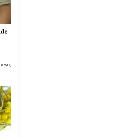
ude
s
 peso,