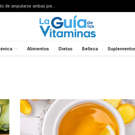
Por esta razón encarcelan a un cirujano después de amputarse ambas piernas
énica
Alimentos
Dietas
Belleza
Suplemento