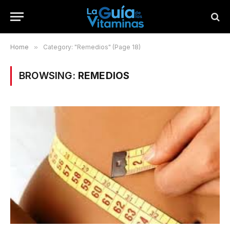
Home
»
Category: "Remedios" (Page 18)
BROWSING:
REMEDIOS