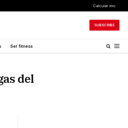
Calcular imc
SUBSCRIBE
s
Ser fitness
gas del