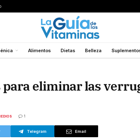
o
énica
Alimentos
Dietas
Belleza
Suplemento
para eliminar las verru
1
MEDIOS
r
Telegram
Email