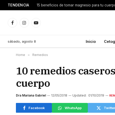
TENDENCIA
15 beneficios de tomar magnesio para tu cuerp
Facebook
Instagram
YouTube
sábado, agosto 8
Inicio
Cetog
Home
»
Remedios
10 remedios caseros 
cuerpo
Dra Mariana Gabriel
12/05/2018
Updated:
01/10/2019
RE
Facebook
WhatsApp
Twitte