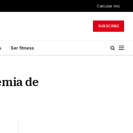
Calcular imc
SUBSCRIBE
s
Ser fitness
emia de