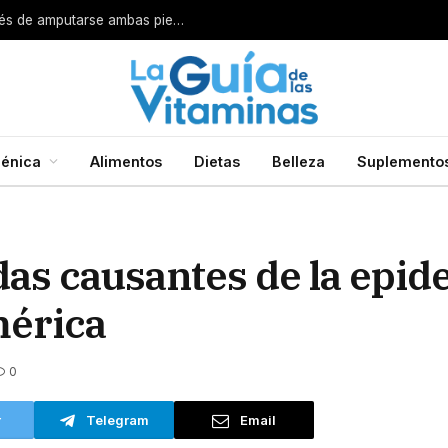
Por esta razón encarcelan a un cirujano después de amputarse ambas piernas
énica
Alimentos
Dietas
Belleza
Suplemento
as causantes de la epid
mérica
0
r
Telegram
Email