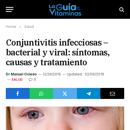
Home
»
Salud
Conjuntivitis infecciosas –
bacterial y viral: síntomas,
causas y tratamiento
Dr Manuel Oviedo
12/29/2016
Updated:
02/06/2019
0
SALUD