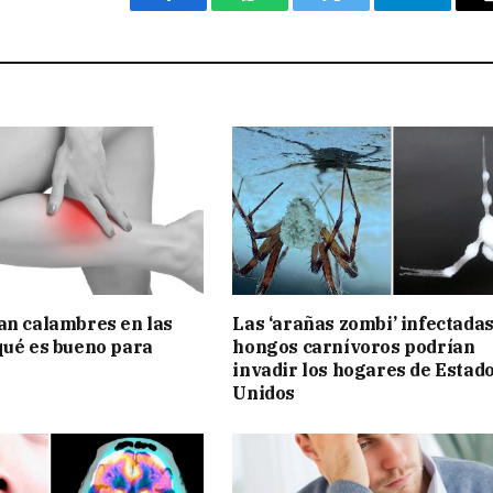
Facebook
WhatsApp
Twitter
Telegram
an calambres en las
Las ‘arañas zombi’ infectada
qué es bueno para
hongos carnívoros podrían
invadir los hogares de Estad
Unidos