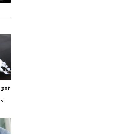
Email
s por
os