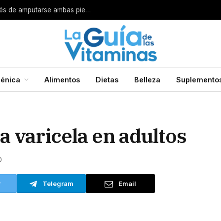
Por esta razón encarcelan a un cirujano después de amputarse ambas piernas
énica
Alimentos
Dietas
Belleza
Suplemento
a varicela en adultos
0
r
Telegram
Email