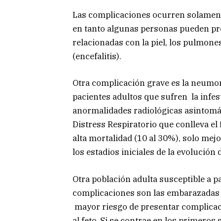
Las complicaciones ocurren solament
en tanto algunas personas pueden pr
relacionadas con la piel, los pulmones
(encefalitis).
Otra complicación grave es la neumoní
pacientes adultos que sufren la infes
anormalidades radiológicas asintomá
Distress Respiratorio que conlleva e
alta mortalidad (10 al 30%), solo mej
los estadios iniciales de la evolución
Otra población adulta susceptible a p
complicaciones son las embarazadas q
mayor riesgo de presentar complicaci
al feto. Si se contrae en los primero