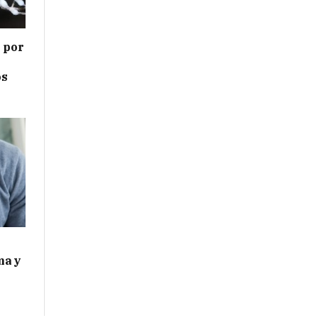
s por
os
ma y