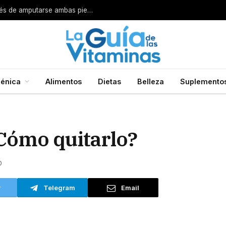
Por esta razón encarcelan a un cirujano después de amputarse ambas piernas
énica
Alimentos
Dietas
Belleza
Suplemento
¿Cómo quitarlo?
0
r
Telegram
Email