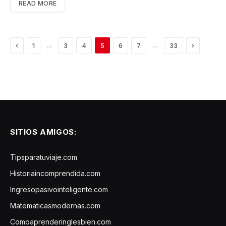
READ MORE
Previous
Next
…
…
1
3
4
5
6
7
33
SITIOS AMIGOS:
Tipsparatuviaje.com
Historiaincomprendida.com
Ingresopasivointeligente.com
Matematicasmodernas.com
Comoaprenderinglesbien.com