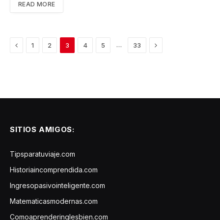
READ MORE
Previous
Next
…
1
2
3
4
5
33
SITIOS AMIGOS:
Tipsparatuviaje.com
Historiaincomprendida.com
Ingresopasivointeligente.com
Matematicasmodernas.com
Comoaprenderinglesbien.com