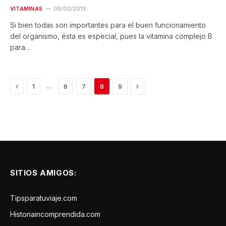
VITAMINAS
05/02/2013
Si bien todas son importantes para el buen funcionamiento
del organismo, ésta es especial, pues la vitamina complejo B
para…
Previous
Next
…
1
6
7
8
9
SITIOS AMIGOS:
Tipsparatuviaje.com
Historiaincomprendida.com