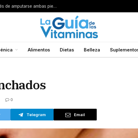
Por esta razón encarcelan a un cirujano después de amputarse ambas piernas
énica
Alimentos
Dietas
Belleza
Suplemento
inchados
0
r
Telegram
Email