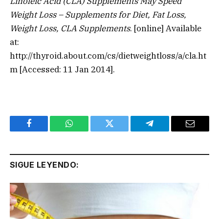
Linoleic Acid (CLA) Supplements May Speed
Weight Loss – Supplements for Diet, Fat Loss,
Weight Loss, CLA Supplements
. [online] Available
at:
http://thyroid.about.com/cs/dietweightloss/a/cla.ht
m [Accessed: 11 Jan 2014].
Facebook
WhatsApp
Twitter
Telegram
Email
SIGUE LEYENDO: