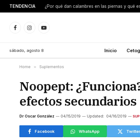
TENDENCIA
¿Por qué dan calambres en las piernas y qué e
Facebook
Instagram
YouTube
sábado, agosto 8
Inicio
Cetog
Home
»
Suplementos
Noopept: ¿Funciona?
efectos secundarios
Dr Oscar González
04/15/2019
Updated:
04/16/2019
SU
Facebook
WhatsApp
Twitte