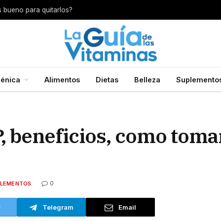
s bueno para quitarlos?
énica
Alimentos
Dietas
Belleza
Suplemento
, beneficios, como toma
0
PLEMENTOS
r
Telegram
Email