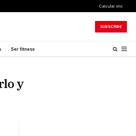
Calcular imc
SUBSCRIBE
s
Ser fitness
rlo y