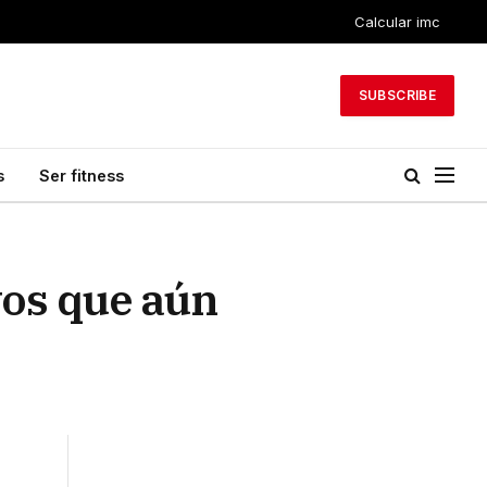
Calcular imc
SUBSCRIBE
s
Ser fitness
vos que aún