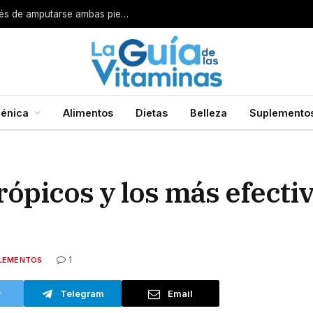
Por esta razón encarcelan a un cirujano después de amputarse ambas piernas
énica
Alimentos
Dietas
Belleza
Suplemento
ópicos y los más efecti
1
LEMENTOS
r
Telegram
Email