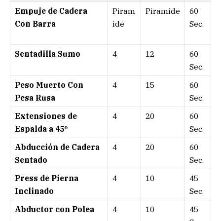
Empuje de Cadera
Piram
Piramide
60
Con Barra
ide
Sec.
Sentadilla Sumo
4
12
60
Sec.
Peso Muerto Con
4
15
60
Pesa Rusa
Sec.
Extensiones de
4
20
60
Espalda a 45º
Sec.
Abducción de Cadera
4
20
60
Sentado
Sec.
Press de Pierna
4
10
45
Inclinado
Sec.
Abductor con Polea
4
10
45