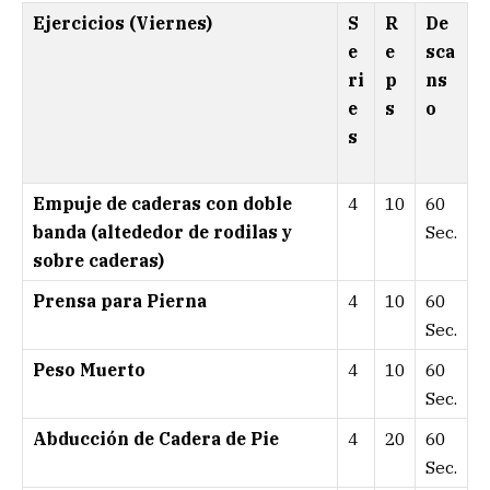
Ejercicios (Viernes)
S
R
De
e
e
sca
ri
p
ns
e
s
o
s
Empuje de caderas con doble
4
10
60
banda (altededor de rodilas y
Sec.
sobre caderas)
Prensa para Pierna
4
10
60
Sec.
Peso Muerto
4
10
60
Sec.
Abducción de Cadera de Pie
4
20
60
Sec.