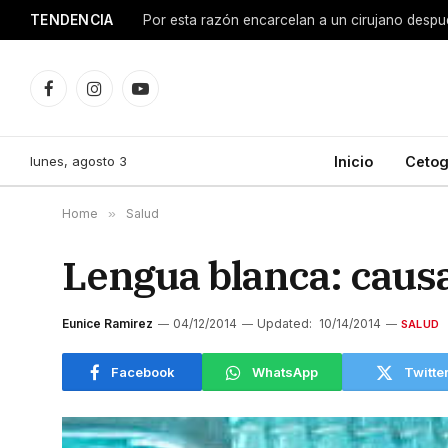
TENDENCIA
15 beneficios de tomar magnesio para tu cuerp
Facebook
Instagram
YouTube
lunes, agosto 3
Inicio
Cetog
Home
»
Salud
Lengua blanca: caus
Eunice Ramirez
04/12/2014
Updated:
10/14/2014
SALUD
Facebook
WhatsApp
Twitte