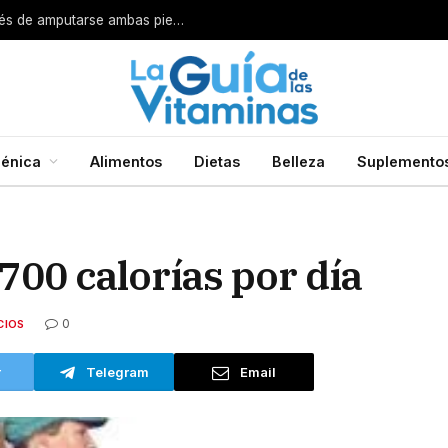
Por esta razón encarcelan a un cirujano después de amputarse ambas piernas
énica
Alimentos
Dietas
Belleza
Suplemento
00 calorías por día
0
CIOS
r
Telegram
Email