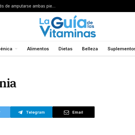
Por esta razón encarcelan a un cirujano después de amputarse ambas piernas
énica
Alimentos
Dietas
Belleza
Suplemento
nia
r
Telegram
Email