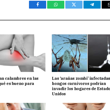
Facebook
WhatsApp
Twitter
Telegram
an calambres en las
Las ‘arañas zombi’ infectada
qué es bueno para
hongos carnívoros podrían
invadir los hogares de Estad
Unidos