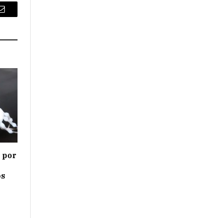
Email
s por
os