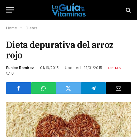
Home
»
Dietas
Dieta depurativa del arroz
rojo
Eunice Ramirez
01/19/2015
Updated:
12/31/2015
DIETAS
0