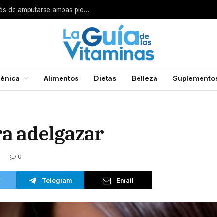
Por esta razón encarcelan a un cirujano después de amputarse ambas piernas
énica
Alimentos
Dietas
Belleza
Suplemento
ra adelgazar
0
r
Telegram
Email