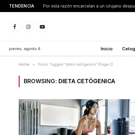
TENDENCIA
Facebook
Instagram
YouTube
jueves, agosto 6
Inicio
Cetog
Home
»
Posts Tagged "dieta cetógenica" (Page 2)
BROWSING:
DIETA CETÓGENICA