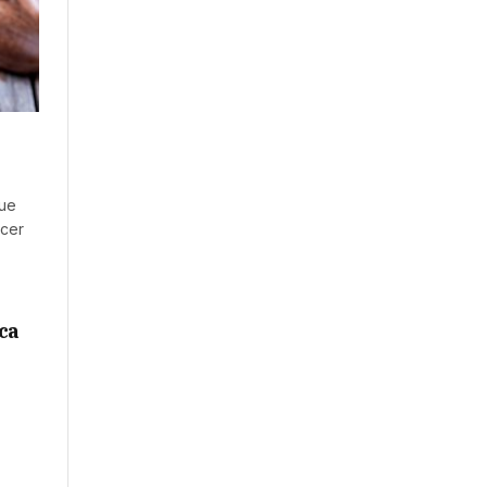
que
acer
ca