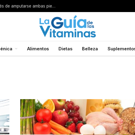
Por esta razón encarcelan a un cirujano después de amputarse ambas piernas
énica
Alimentos
Dietas
Belleza
Suplemento