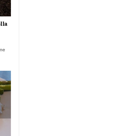
lla
 me