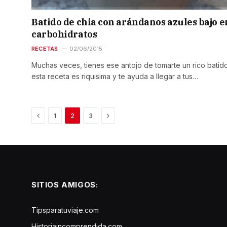
Batido de chia con arándanos azules bajo e
carbohidratos
RECETAS
02/06/2015
Muchas veces, tienes ese antojo de tomarte un rico batid
esta receta es riquisima y te ayuda a llegar a tus…
Previous
Next
1
2
3
SITIOS AMIGOS:
Tipsparatuviaje.com
Historiaincomprendida.com