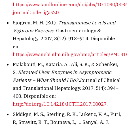
https://www.tandfonline.com/doi/abs/10.1080/0
journalCode=igas20
.
Sjogren, M. H. (Ed.).
Transaminase Levels and
Vigorous Exercise
. Gastroenterology &
Hepatology. 2007, 3(12): 913–914. Disponible
en:
https://www.ncbi.nlm.nih.gov/pmc/articles/PMC3
Malakouti, M., Kataria, A., Ali, S. K., & Schenker,
S.
Elevated Liver Enzymes in Asymptomatic
Patients – What Should I Do?
J
ournal of Clinical
and Translational Hepatology. 2017, 5(4): 394–
403. Disponible en:
http://doi.org/10.14218/JCTH.2017.00027
.
Siddiqui, M. S., Sterling, R. K., Luketic, V. A., Puri,
P., Stravitz, R. T., Bouneva, I., … Sanyal, A. J.