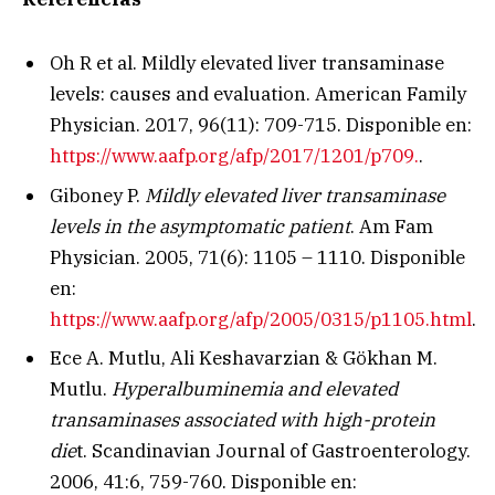
Oh R et al. Mildly elevated liver transaminase
levels: causes and evaluation. American Family
Physician. 2017, 96(11): 709-715. Disponible en:
https://www.aafp.org/afp/2017/1201/p709.
.
Giboney P.
Mildly elevated liver transaminase
levels in the asymptomatic patient
. Am Fam
Physician. 2005, 71(6): 1105 – 1110. Disponible
en:
https://www.aafp.org/afp/2005/0315/p1105.html
.
Ece A. Mutlu, Ali Keshavarzian & Gökhan M.
Mutlu.
Hyperalbuminemia and elevated
transaminases associated with high-protein
die
t.
Scandinavian Journal of Gastroenterology.
2006,
41:6,
759-760. Disponible en: