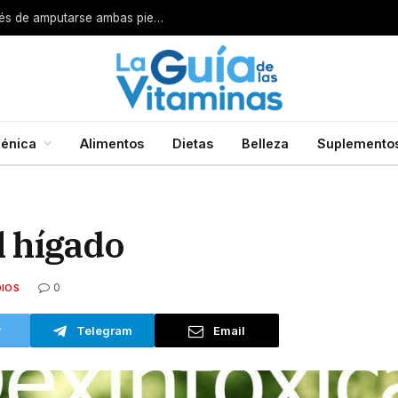
Por esta razón encarcelan a un cirujano después de amputarse ambas piernas
énica
Alimentos
Dietas
Belleza
Suplemento
l hígado
0
IOS
r
Telegram
Email