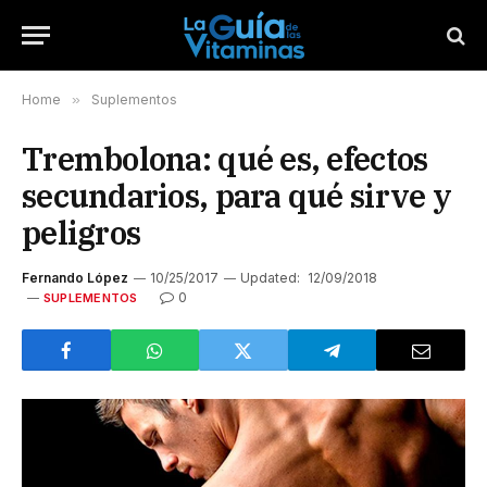
Home
»
Suplementos
Trembolona: qué es, efectos
secundarios, para qué sirve y
peligros
Fernando López
10/25/2017
Updated:
12/09/2018
0
SUPLEMENTOS