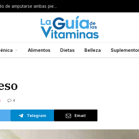
Por esta razón encarcelan a un cirujano después de amputarse ambas piernas
énica
Alimentos
Dietas
Belleza
Suplemento
eso
4
S
r
Telegram
Email