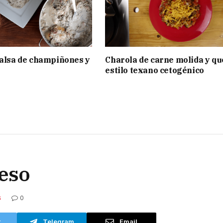
salsa de champiñones y
Charola de carne molida y qu
estilo texano cetogénico
peso
0
S
r
Telegram
Email