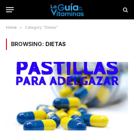
Home
»
Category: "Dietas"
BROWSING:
DIETAS