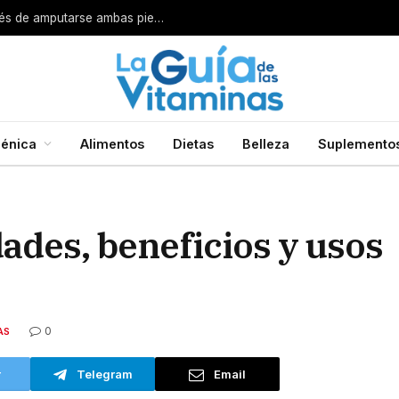
Por esta razón encarcelan a un cirujano después de amputarse ambas piernas
énica
Alimentos
Dietas
Belleza
Suplemento
dades, beneficios y usos
0
AS
r
Telegram
Email