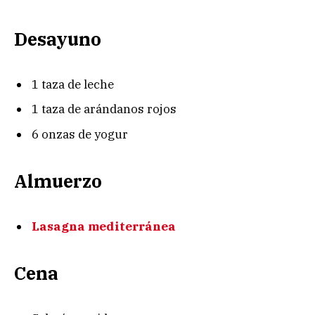
Desayuno
1 taza de leche
1 taza de arándanos rojos
6 onzas de yogur
Almuerzo
Lasagna mediterránea
Cena