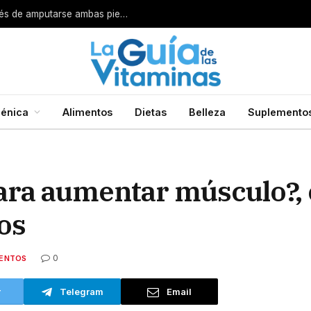
Por esta razón encarcelan a un cirujano después de amputarse ambas piernas
énica
Alimentos
Dietas
Belleza
Suplemento
ara aumentar músculo?, 
os
0
ENTOS
r
Telegram
Email