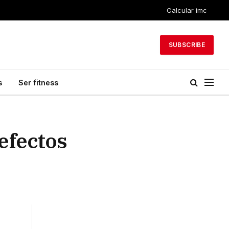
Calcular imc
SUBSCRIBE
s
Ser fitness
efectos