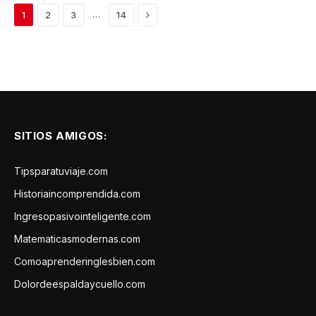
Next
…
1
2
3
14
SITIOS AMIGOS:
Tipsparatuviaje.com
Historiaincomprendida.com
Ingresopasivointeligente.com
Matematicasmodernas.com
Comoaprenderinglesbien.com
Dolordeespaldaycuello.com