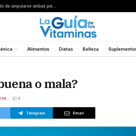
Por esta razón encarcelan a un cirujano después de amputarse ambas piernas
énica
Alimentos
Dietas
Belleza
Suplemento
 buena o mala?
0
TOS
r
Telegram
Email