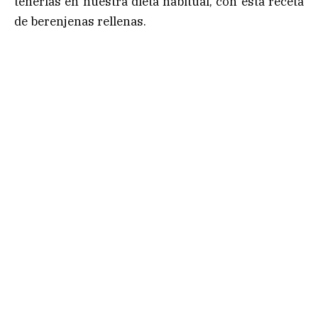
tenerlas en nuestra dieta habitual, con esta receta
de berenjenas rellenas.