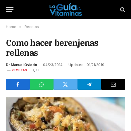
Home
»
Recetas
Como hacer berenjenas
rellenas
Dr Manuel Oviedo
04/23/2014
Updated:
01/21/2019
0
RECETAS