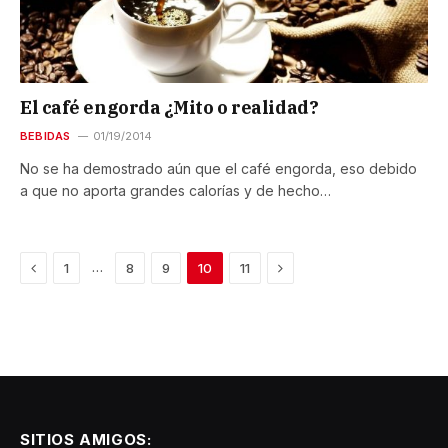
El café engorda ¿Mito o realidad?
BEBIDAS
01/19/2014
No se ha demostrado aún que el café engorda, eso debido
a que no aporta grandes calorías y de hecho…
Previous
Next
…
1
8
9
10
11
SITIOS AMIGOS: