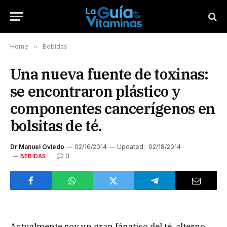
Home
»
Bebidas
Una nueva fuente de toxinas:
se encontraron plástico y
componentes cancerígenos en
bolsitas de té.
Dr Manuel Oviedo
02/16/2014
Updated:
02/18/2014
0
BEBIDAS
Actualmente soy un gran fánatico del té, alterno