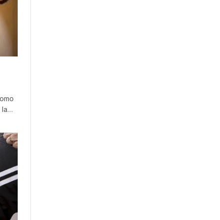
como
 la…