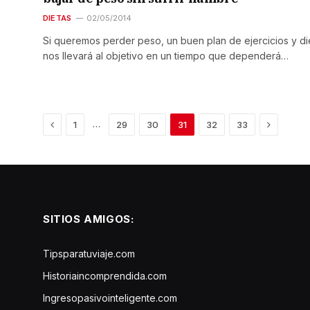
DIETAS
02/05/2014
Si queremos perder peso, un buen plan de ejercicios y di
nos llevará al objetivo en un tiempo que dependerá…
Previous
Next
…
1
29
30
31
32
33
SITIOS AMIGOS:
Tipsparatuviaje.com
Historiaincomprendida.com
Ingresopasivointeligente.com