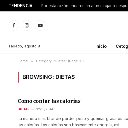
TENDENCIA
Facebook
Instagram
YouTube
sábado, agosto 8
Inicio
Cetog
Home
»
Category: "Dietas" (Page 31)
BROWSING:
DIETAS
Como contar las calorías
DIETAS
02/15/2014
La manera más fácil de perder peso y quemar grasa es co
tus calorías. Las calorías son básicamente energía, así…