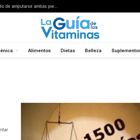
Por esta razón encarcelan a un cirujano después de amputarse ambas piernas
énica
Alimentos
Dietas
Belleza
Suplemento
ntar