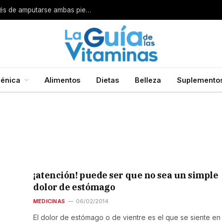
Por esta razón encarcelan a un cirujano después de amputarse ambas piernas
énica
Alimentos
Dietas
Belleza
Suplemento
¡atención! puede ser que no sea un simple
dolor de estómago
MEDICINAS
06/02/2014
El dolor de estómago o de vientre es el que se siente en 