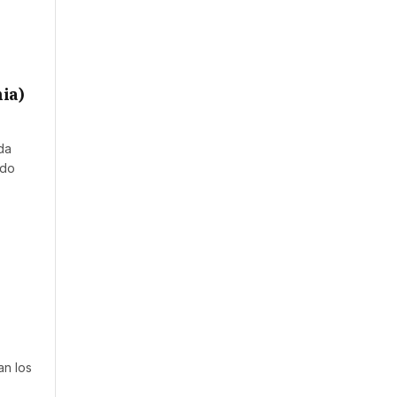
ia)
da
ndo
an los