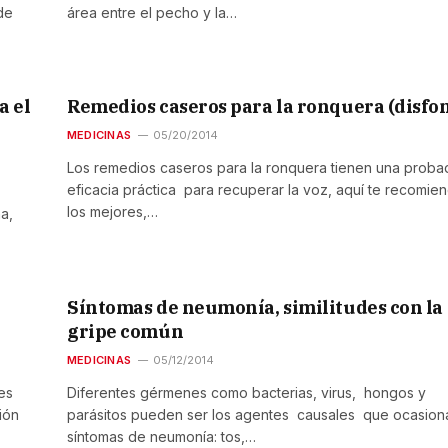
 de
área entre el pecho y la…
a el
Remedios caseros para la ronquera (disfon
MEDICINAS
05/20/2014
Los remedios caseros para la ronquera tienen una proba
eficacia práctica para recuperar la voz, aquí te recomie
los mejores,…
a,
Síntomas de neumonía, similitudes con la
gripe común
MEDICINAS
05/12/2014
es
Diferentes gérmenes como bacterias, virus, hongos y
ión
parásitos pueden ser los agentes causales que ocasion
síntomas de neumonía: tos,…