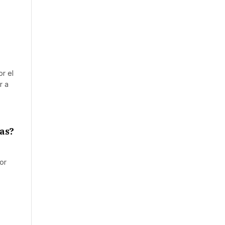
r el
r a
sas?
or