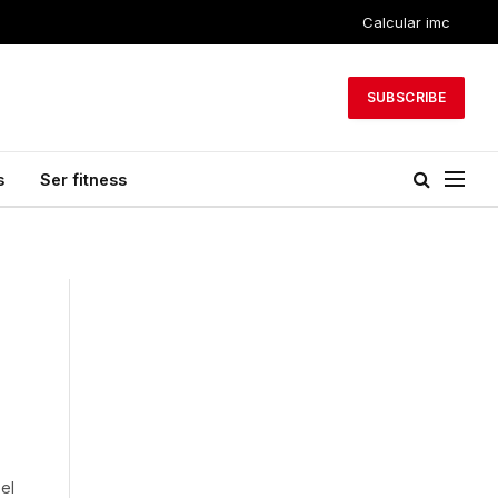
Calcular imc
SUBSCRIBE
s
Ser fitness
el