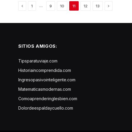
Previous
Next
…
1
9
10
11
12
13
SITIOS AMIGOS:
Tipsparatuviaje.com
Historiaincomprendida.com
Ingresopasivointeligente.com
Matematicasmodernas.com
Comoaprenderinglesbien.com
Dolordeespaldaycuello.com