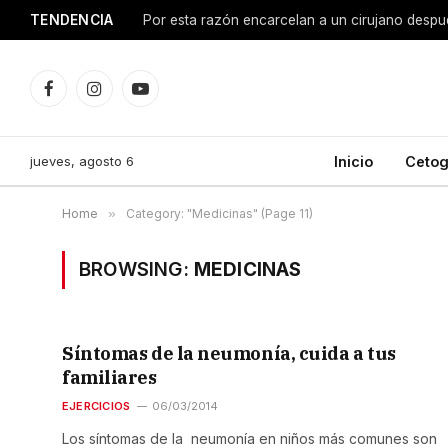
TENDENCIA
Facebook
Instagram
YouTube
jueves, agosto 6
Inicio
Cetog
Home
»
Category: "Medicinas" (Page 11)
BROWSING:
MEDICINAS
Síntomas de la neumonía, cuida a tus
familiares
EJERCICIOS
06/03/2014
Los síntomas de la neumonía en niños más comunes son