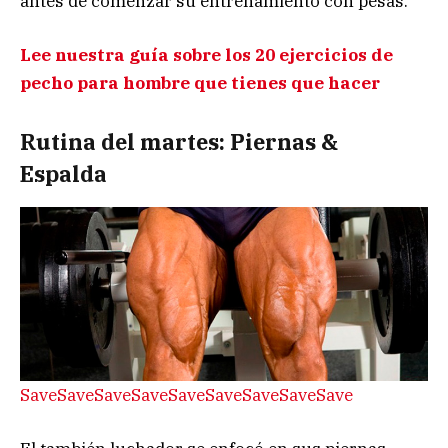
antes de comenzar su entrenamiento con pesas.
Lee nuestra guía sobre los 20 ejercicios de
pecho para hombre que tienes que hacer
Rutina del martes: Piernas &
Espalda
Save
Save
Save
Save
Save
Save
Save
Save
Save