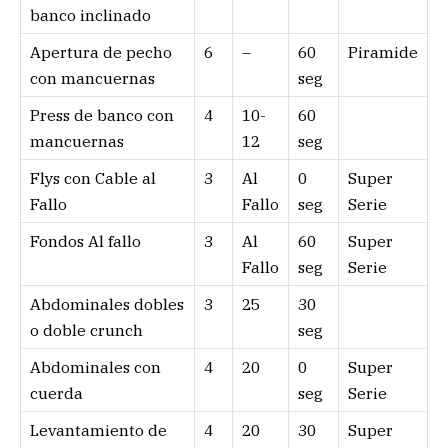
banco inclinado
Apertura de pecho
6
–
60
Piramide
con mancuernas
seg
Press de banco con
4
10-
60
mancuernas
12
seg
Flys con Cable al
3
Al
0
Super
Fallo
Fallo
seg
Serie
Fondos Al fallo
3
Al
60
Super
Fallo
seg
Serie
Abdominales dobles
3
25
30
o doble crunch
seg
Abdominales con
4
20
0
Super
cuerda
seg
Serie
Levantamiento de
4
20
30
Super