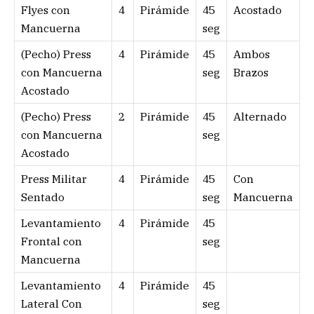
Flyes con
4
Pirámide
45
Acostado
Mancuerna
seg
(Pecho) Press
4
Pirámide
45
Ambos
con Mancuerna
seg
Brazos
Acostado
(Pecho) Press
2
Pirámide
45
Alternado
con Mancuerna
seg
Acostado
Press Militar
4
Pirámide
45
Con
Sentado
seg
Mancuerna
Levantamiento
4
Pirámide
45
Frontal con
seg
Mancuerna
Levantamiento
4
Pirámide
45
Lateral Con
seg