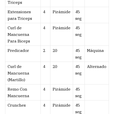
Triceps
Extensiones
4
Pirámide
45
para Triceps
seg
Curl de
4
Pirámide
45
Mancuerna
seg
Para Biceps
Predicador
2
20
45
Máquina
seg
Curl de
4
20
45
Alternado
Mancuerna
seg
(Martillo)
Remo Con
4
Pirámide
45
Mancuerna
seg
Crunches
4
Pirámide
45
seg