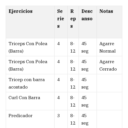
Ejercicios
Se
R
Desc
Notas
rie
ep
anso
s
s
Triceps Con Polea
4
8-
45
Agarre
(Barra)
12
seg
Normal
Triceps Con Polea
4
8-
45
Agarre
(Barra)
12
seg
Cerrado
Tricep con barra
4
8-
45
acostado
12
seg
Curl Con Barra
4
8-
45
12
seg
Predicador
3
8-
45
12
seg