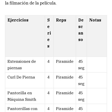
la filmación de la película.
Ejercicios
S
Reps
De
Notas
e
sc
ri
an
e
so
s
Extensiones de
4
Piramide
45
piernas
seg
Curl De Pierna
4
Piramide
45
seg
Pantorilla en
4
Piramide
45
Máquina Smith
seg
Pantorrillas con
4
Piramide
45