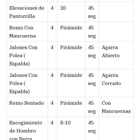
Elevaciones de
4
20
45
Pantorrilla
seg
Remo Con
4
Pirámide
45
Mancuerna
seg
Jalones Con
4
Pirámide
45
Agarra
Polea (
seg
Abierto
Espalda)
Jalones Con
4
Pirámide
45
Agarra
Polea (
seg
Cerrado
Espalda)
Remo Sentado
4
Pirámide
45
Con
seg
Mancuernas
Encogimiento
4
8-10
45
de Hombro
seg
con Barra