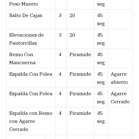
Peso Muerto
seg
Salto De Cajas
3
20
45
seg
Elevaciones de
3
20
45
Pantorrillas
seg
Remo Con
4
Piramide
45
Mancuerna
seg
Espalda Con Polea
4
Piramide
45
Agarre
seg
abierto
Espalda Con Polea
4
Piramide
45
Agarre
seg
Cerrado
Espalda con Remo
4
Piramide
45
con Agarre
seg
Cerrado