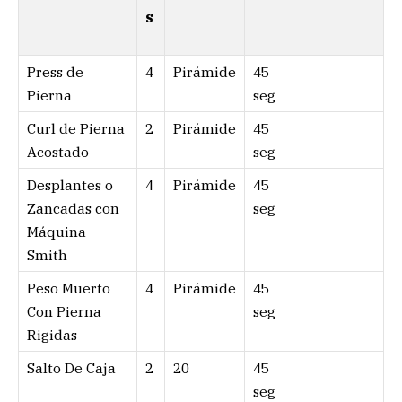
s
Press de
4
Pirámide
45
Pierna
seg
Curl de Pierna
2
Pirámide
45
Acostado
seg
Desplantes o
4
Pirámide
45
Zancadas con
seg
Máquina
Smith
Peso Muerto
4
Pirámide
45
Con Pierna
seg
Rigidas
Salto De Caja
2
20
45
seg