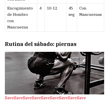
Encogimiento
4
10-12
45
Con
de Hombro
seg
Mancuernas
con
Mancuerna
Rutina del sábado: piernas
Save
Save
Save
Save
Save
Save
Save
Save
Save