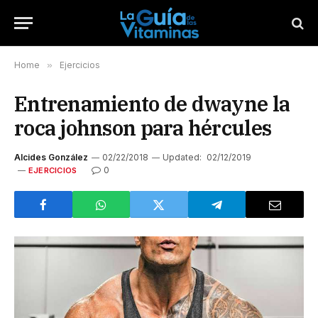
Home
»
Ejercicios
Entrenamiento de dwayne la
roca johnson para hércules
Alcides González
02/22/2018
Updated:
02/12/2019
0
EJERCICIOS