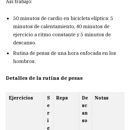
Así trabajó:
50 minutos de cardio en bicicleta elíptica: 5
minutos de calentamiento, 40 minutos de
ejercicio a ritmo constante y 5 minutos de
descanso.
Rutina de pesas de una hora enfocada en los
hombros.
Detalles de la rutina de pesas
Ejercicios
S
Reps
De
Notas
e
sc
r
an
i
so
e