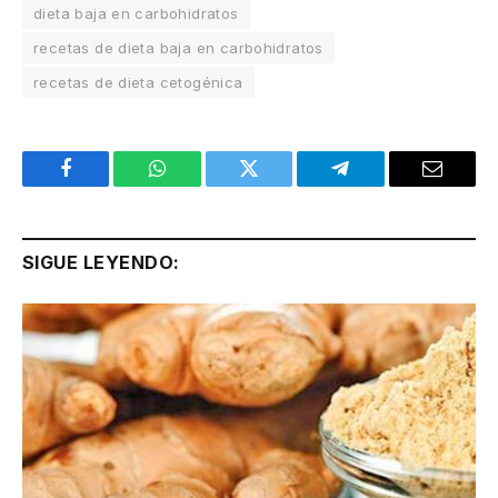
dieta baja en carbohidratos
recetas de dieta baja en carbohidratos
recetas de dieta cetogénica
Facebook
WhatsApp
Twitter
Telegram
Email
SIGUE LEYENDO: