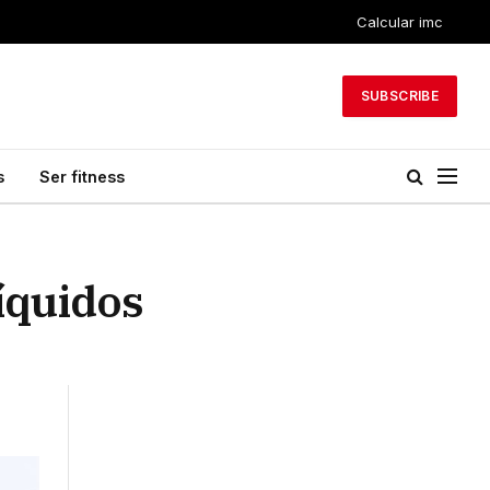
Calcular imc
SUBSCRIBE
s
Ser fitness
líquidos