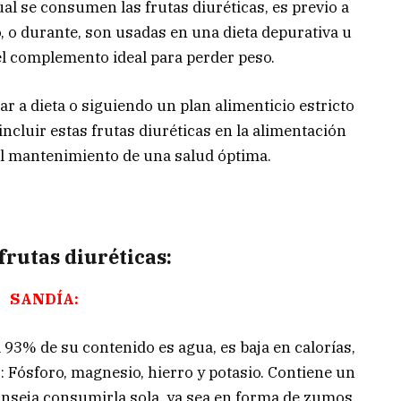
al se consumen las frutas diuréticas, es previo a
o, o durante, son usadas en una dieta depurativa u
 el complemento ideal para perder peso.
r a dieta o siguiendo un plan alimenticio estricto
ncluir estas frutas diuréticas en la alimentación
 al mantenimiento de una salud óptima.
 frutas diuréticas:
SANDÍA:
l 93% de su contenido es agua, es baja en calorías,
 Fósforo, magnesio, hierro y potasio. Contiene un
onseja consumirla sola, ya sea en forma de zumos,