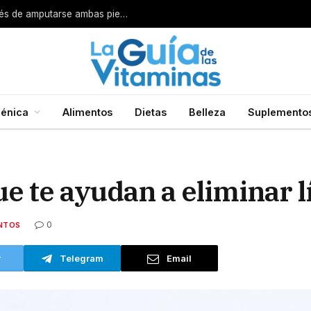
Por esta razón encarcelan a un cirujano después de amputarse ambas piernas
énica
Alimentos
Dietas
Belleza
Suplemento
ue te ayudan a eliminar 
0
NTOS
r
Telegram
Email